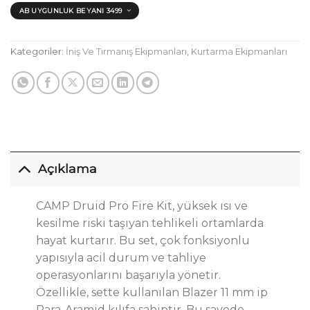
AB UYGUNLUK BEYANI 3499
Kategoriler:
İniş Ve Tırmanış Ekipmanları
,
Kurtarma Ekipmanları
Açıklama
CAMP Druid Pro Fire Kit
, yüksek ısı ve
kesilme riski taşıyan tehlikeli ortamlarda
hayat
kurtarır
.
Bu set, çok fonksiyonlu
yapısıyla acil durum ve tahliye
operasyonlarını başarıyla yönetir.
Özellikle
, sette kullanılan Blazer 11 mm ip
Para-Aramid
kılıfa
sahiptir
.
Bu sayede,