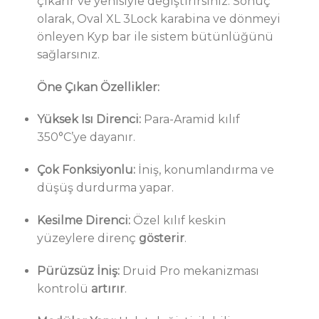
çıkarır ve yenisiyle değiştirirsiniz. Sonuç
olarak, Oval XL 3Lock karabina ve dönmeyi
önleyen Kyp bar ile sistem bütünlüğünü
sağlarsınız.
Öne Çıkan Özellikler:
Yüksek Isı Direnci:
Para-Aramid kılıf
350°C’ye dayanır.
Çok Fonksiyonlu:
İniş, konumlandırma ve
düşüş durdurma yapar.
Kesilme Direnci:
Özel kılıf keskin
yüzeylere direnç
gösterir
.
Pürüzsüz İniş:
Druid Pro mekanizması
kontrolü
artırır
.