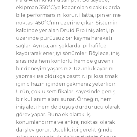
ekipman 350°C’ye kadar olan sıcaklıklarda
bile performansını korur.
Hatta
, ipin erime
noktası 450°C’nin üzerine
çıkar
.
Sistemin
kalbinde yer alan
Druid Pro
iniş aleti, ip
üzerinde pürüzsüz bir kayma hareketi
sağlar
.
Ayrıca, ani şoklarda ipi hafifçe
kaydırarak enerjiyi sönümler. Böylece, iniş
sırasında hem konforlu hem de güvenli
bir deneyim yaşarsınız. Uzunluk ayarını
yapmak ise oldukça basittir. İpi kısaltmak
için cihazın içinden çekmeniz yeterlidir.
Ürün, çoklu sertifikaları sayesinde geniş
bir kullanım alanı sunar. Örneğin, hem
iniş aleti hem de düşüş durdurucu olarak
görev yapar. Buna ek olarak, iş
konumlandırma ve ankraj noktası olarak
da işlev görür. Üstelik, ipi gerektiğinde