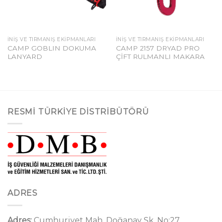
İNIŞ VE TIRMANIŞ EKIPMANLARI
İNIŞ VE TIRMANIŞ EKIPMANLARI
CAMP GOBLIN DOKUMA
CAMP 2157 DRYAD PRO
LANYARD
ÇİFT RULMANLI MAKARA
RESMI TÜRKIYE DISTRIBÜTÖRÜ
ADRES
Adres:
Cumhuriyet Mah. Doğanay Sk. No:27