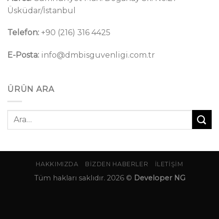
Üsküdar/İstanbul
Telefon:
+90 (216) 316 4425
E-Posta:
info@dmbisguvenligi.com.tr
ÜRÜN ARA
Ara:
HAKKIMIZDA
BIZDEN HABERLER
İLETIŞIM
Tüm hakları saklıdır. 2026 ©
Developer NG