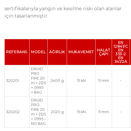
sertifikalarıyla yangın ve kesilme riski olan alanlar
için tasarlanmıştır.
EN
12841/C
HALAT
EN
REFERANS
MODEL
AĞIRLIK
MUKAVEMET
ÇAPI
353-2
EN
341/2A
DRUID
PRO
FIRE 20
320201
2400 g
15 kN
11 mm
•
m + 2125
+ 0995
+ BAG
DRUID
PRO
FIRE 20
320202
2020 g
15 kN
11 mm
•
m + 2125
+ 0995 –
NO BAG