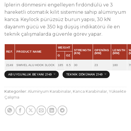
İplerin dönmesini engelleyen fırdöndülü ve 3
hareketli otomatik kilit sistemine sahip alüminyum
kanca. Keylock pürüzsüz burun yapısı, 30 kN
dayanım gücü ve 350 kg düşüş indikatörü ile en
teknik çalışmalarda güvenle görev yapar.
WEIGHT
STRENGTH
OPENING
LENGTH
W
REF.
PRODUCT NAME
(KN)
(MM)
(MM)
(
G
OZ
2149
SWIVEL ALU HOOK 3LOCK
185
6.5
30
23
180
7
AB UYGUNLUK BEYANI 2149
TEKNIK DÖKÜMAN 2149
Kategoriler:
Aluminyum Karabinalar
,
Kanca Karabinalar
,
Yüksekte
Çalışma