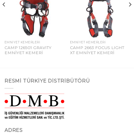
EMNIYET KEMERLERI
EMNIYET KEMERLERI
CAMP 126501 GRAVITY
CAMP 2663 FOCUS LIGHT
EMNİYET KEMERİ
XT EMNİYET KEMERİ
RESMI TÜRKIYE DISTRIBÜTÖRÜ
ADRES