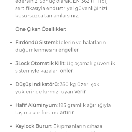
edersiniz. Sonuç olarak, EN 362 (T Tipi)
sertifikasıyla endüstriyel güvenliğinizi
kusursuzca tamamlarsınız.
Öne Çıkan Özellikler:
Fırdöndü Sistemi:
İplerin ve halatların
düğümlenmesini
engeller
.
3Lock Otomatik Kilit:
Üç aşamalı güvenlik
sistemiyle kazaları
önler
.
Düşüş İndikatörü:
350 kg üzeri şok
yüklerinde kırmızı uyarı
verir
.
Hafif Alüminyum:
185 gramlık ağırlığıyla
taşıma konforunu
artırır
.
Keylock Burun:
Ekipmanların cihaza