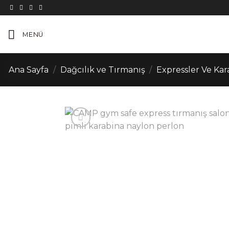
İçeriğe
atla
MENÜ
Ana Sayfa
/
Dağcılık ve Tırmanış
/
Expressler Ve Kar