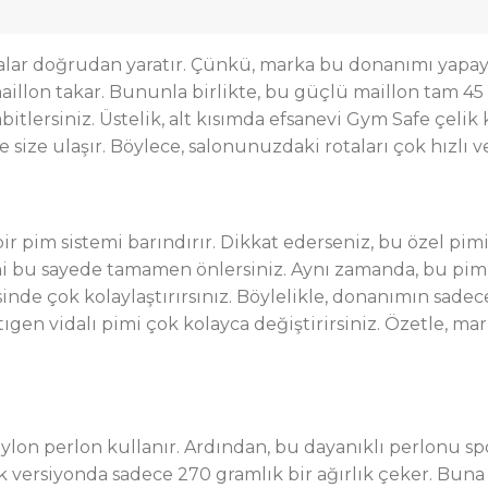
r doğrudan yaratır. Çünkü, marka bu donanımı yapay tırm
maillon takar. Bununla birlikte, bu güçlü maillon tam 4
bitlersiniz. Üstelik, alt kısımda efsanevi Gym Safe çel
e ulaşır. Böylece, salonunuzdaki rotaları çok hızlı ve
pim sistemi barındırır. Dikkat ederseniz, bu özel pimi al
erini bu sayede tamamen önlersiniz. Aynı zamanda, bu pi
sinde çok kolaylaştırırsınız. Böylelikle, donanımın sad
ıgen vidalı pimi çok kolayca değiştirirsiniz. Özetle, ma
naylon perlon kullanır. Ardından, bu dayanıklı perlonu sp
ik versiyonda sadece 270 gramlık bir ağırlık çeker. Buna