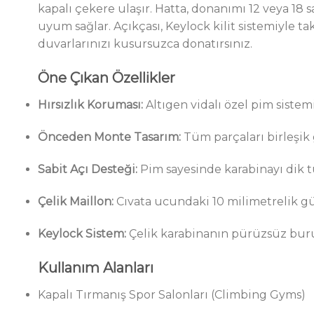
kapalı çekere ulaşır. Hatta, donanımı 12 veya 18 
uyum sağlar. Açıkçası, Keylock kilit sistemiyle 
duvarlarınızı kusursuzca donatırsınız.
Öne Çıkan Özellikler
Hırsızlık Koruması:
Altıgen vidalı özel pim siste
Önceden Monte Tasarım:
Tüm parçaları birleşik 
Sabit Açı Desteği:
Pim sayesinde karabinayı dik t
Çelik Maillon:
Cıvata ucundaki 10 milimetrelik gü
Keylock Sistem:
Çelik karabinanın pürüzsüz buru
Kullanım Alanları
Kapalı Tırmanış Spor Salonları (Climbing Gyms)