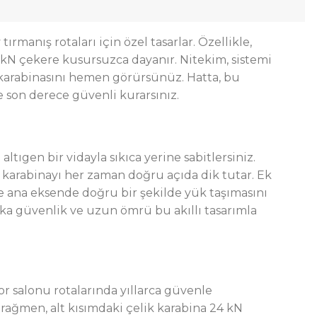
anış rotaları için özel tasarlar. Özellikle,
5 kN çekere kusursuzca dayanır. Nitekim, sistemi
ik karabinasını hemen görürsünüz. Hatta, bu
 son derece güvenli kurarsınız.
tıgen bir vidayla sıkıca yerine sabitlersiniz.
m karabinayı her zaman doğru açıda dik tutar. Ek
ece ana eksende doğru bir şekilde yük taşımasını
rka güvenlik ve uzun ömrü bu akıllı tasarımla
or salonu rotalarında yıllarca güvenle
 rağmen, alt kısımdaki çelik karabina 24 kN