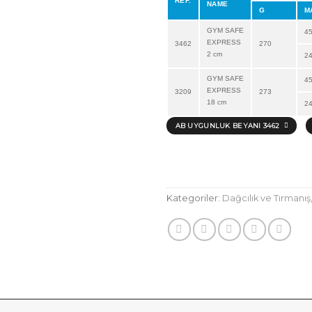
REF.
NAME
G
M
GYM SAFE
4
EXPRESS
3462
270
2 cm
2
GYM SAFE
4
EXPRESS
3209
273
18 cm
2
AB UYGUNLUK BEYANI 3462
Kategoriler:
Dağcılık ve Tırmanış