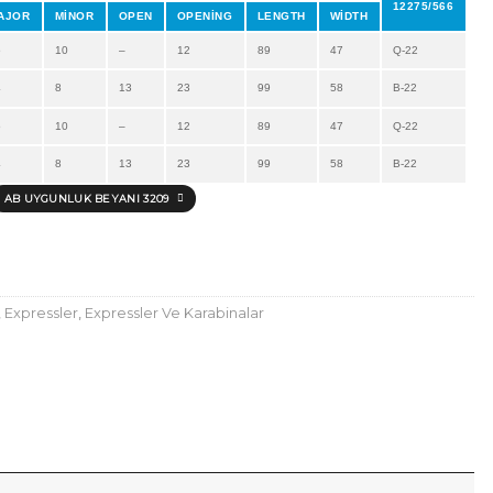
12275/566
AJOR
MİNOR
OPEN
OPENİNG
LENGTH
WİDTH
5
10
–
12
89
47
Q-22
4
8
13
23
99
58
B-22
5
10
–
12
89
47
Q-22
4
8
13
23
99
58
B-22
AB UYGUNLUK BEYANI 3209
,
Expressler
,
Expressler Ve Karabinalar