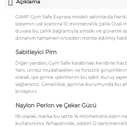
Açıklama
CAMP Gym Safe Express modeli salonlarda harikala
sistemin üst kısmına 10 milimetrelik çelik Oval 
duvara bu çelik bağlantıyla sımsıkı ve güvenle sa
donanım tamamen önceden monte edilmiş halde siz
Sabitleyici Pim
Diğer yandan, Gym Safe karabinası kendine has bir 
Yani, izinsiz müdahaleleri ve hırsızlık girişiml
olarak, ipe girme işlemlerini bu sabit duruş saye
sağlarsınız. Genellikle, aşınma durumunda bu alt
birleştirir.
Naylon Perlon ve Çeker Gücü
İlk olarak, marka bu sette 16 milimetrelik kalın 
kullanırsınız. Nihayetinde, sistem 12 santimetrel