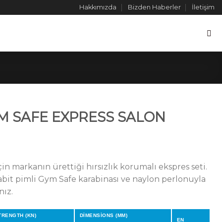
Hakkımızda
Bizden Haberler
İletişim
M SAFE EXPRESS SALON
çin markanın ürettiği hırsızlık korumalı ekspres seti.
sabit pimli Gym Safe karabinası ve naylon perlonuyla
nız.
TRENGTH (KN)
DİMENSİONS (MM)
EN