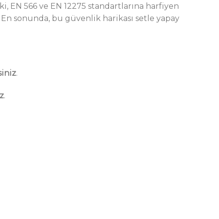
 ki, EN 566 ve EN 12275 standartlarına harfiyen
. En sonunda, bu güvenlik harikası setle yapay
siniz
.
z
.