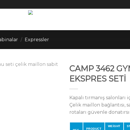
abinalar
/
Expressler
CAMP 3462 GY
EKSPRES SETİ
Kapalı tırmanış salonları i
Çelik maillon bağlantısı, 
rotaları güvenle donatırsı
WEİGHT
S
PRODUCT