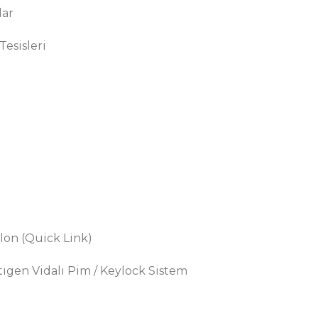
lar
esisleri
lon (Quick Link)
ıgen Vidalı Pim / Keylock Sistem