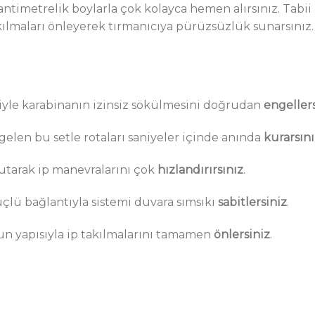
santimetrelik boylarla çok kolayca hemen alırsınız. Tabii
takılmaları önleyerek tırmanıcıya pürüzsüzlük sunarsınız
miyle karabinanın izinsiz sökülmesini doğrudan
engeller
gelen bu setle rotaları saniyeler içinde anında
kurarsını
utarak ip manevralarını çok
hızlandırırsınız
.
çlü bağlantıyla sistemi duvara sımsıkı
sabitlersiniz
.
n yapısıyla ip takılmalarını tamamen
önlersiniz
.