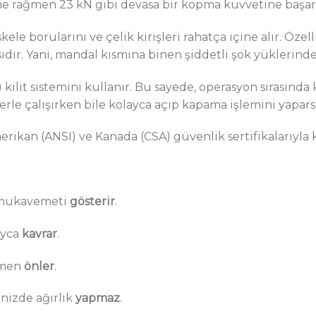
ğine rağmen 23 kN gibi devasa bir kopma kuvvetine başarı
skele borularını ve çelik kirişleri rahatça içine alır. Öz
dır. Yani, mandal kısmına binen şiddetli şok yüklerinde
 kilit sistemini kullanır. Bu sayede, operasyon sırasında
nlerle çalışırken bile kolayca açıp kapama işlemini yapars
erikan (ANSI) ve Kanada (CSA) güvenlik sertifikalarıyla 
ı mukavemeti
gösterir
.
ayca
kavrar
.
amen
önler
.
nizde ağırlık
yapmaz
.