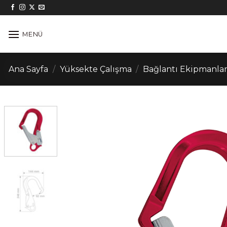
İçeriğe
atla
MENÜ
Ana Sayfa
/
Yüksekte Çalışma
/
Bağlantı Ekipmanlar