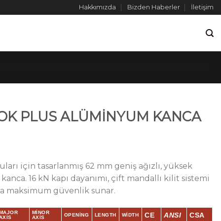
Hakkımızda
Bizden Haberler
İletişim
OOK PLUS ALÜMİNYUM KANCA
oruları için tasarlanmış 62 mm geniş ağızlı, yüksek
ca. 16 kN kapı dayanımı, çift mandallı kilit sistemi
yla maksimum güvenlik sunar.
MAJOR
MINOR
CE
ANSI
CSA
OPENING
LENGTH
WIDTH
AXIS
AXIS