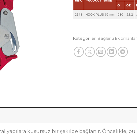
REF.
PRODUCT NAME
G
OZ
2148
HOOK PLUS 62 mm
630
22.2
Kategoriler:
Bağlantı Ekipmanlar
l yapılara kusursuz bir şekilde bağlanır. Öncelikle,