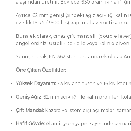
alaşımdan üretilir. Böylece, 630 gramlık hafifli
Ayrıca, 62 mm genişliğindeki ağız açıklığı kalın i
özellik 16 kN (3600 lbs) kapı mukavemeti sunması
Buna ek olarak, cihaz çift mandallı (double lever)
engellersiniz. Üstelik, tek elle veya kalın eldive
Sonuç olarak, EN 362 standartlarına ek olarak Am
Öne Çıkan Özellikler:
Yüksek Dayanım:
23 kN ana eksen ve 16 kN kap
Geniş Ağız:
62 mm açıklığı ile kalın profilleri kol
Çift Mandal:
Kazara ve istem dışı açılmaları tam
Hafif Gövde:
Alüminyum yapısı sayesinde kemeri