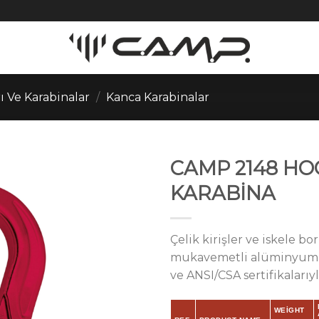
ı Ve Karabinalar
/
Kanca Karabinalar
CAMP 2148 H
KARABİNA
Çelik kirişler ve iskele b
mukavemetli alüminyum kan
ve ANSI/CSA sertifikaları
WEIGHT