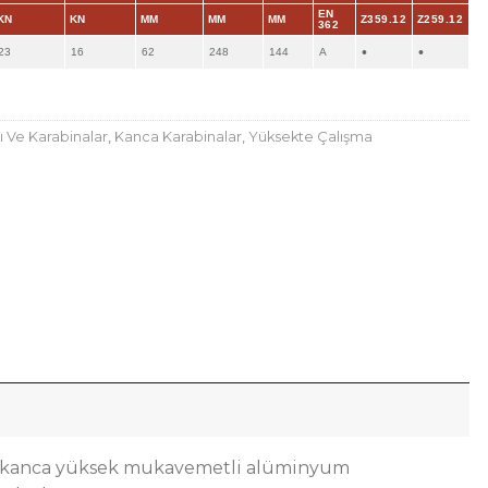
EN
KN
KN
MM
MM
MM
Z359.12
Z259.12
362
•
•
23
16
62
248
144
A
ı Ve Karabinalar
,
Kanca Karabinalar
,
Yüksekte Çalışma
 bu kanca yüksek mukavemetli alüminyum