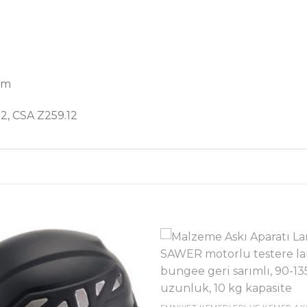
ım
2, CSA Z259.12