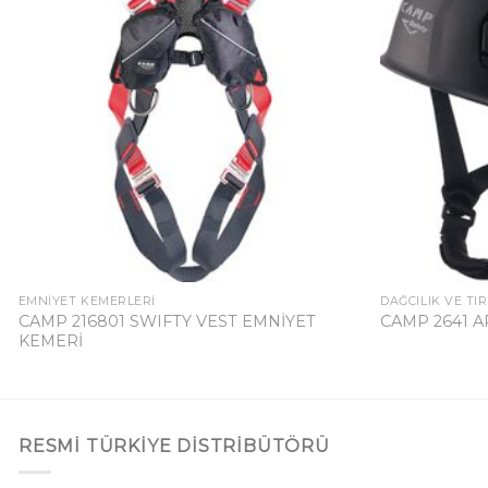
EMNIYET KEMERLERI
DAĞCILIK VE TI
CAMP 216801 SWIFTY VEST EMNİYET
CAMP 2641 A
KEMERİ
RESMI TÜRKIYE DISTRIBÜTÖRÜ