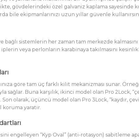
rlikte, gövdelerindeki özel galvaniz kaplama sayesinde
arda bile ekipmanlarınızı uzun yıllar güvenle kullanırsın
n ve bağlı sistemlerin her zaman tam merkezde kalmasını 
 iplerin veya perlonların karabinaya takılmasını kesinlik
arı
nıza göre tam üç farklı kilit mekanizması sunar. Örneğin
la sağlar. Buna karşılık, ikinci model olan Pro 2Lock, “çe
ır. Son olarak, üçüncü model olan Pro 3Lock, “kaydır, çev
koruma yaratır.
artları
ni engelleyen “Kyp Oval” (anti-rotasyon) sabitleme apar