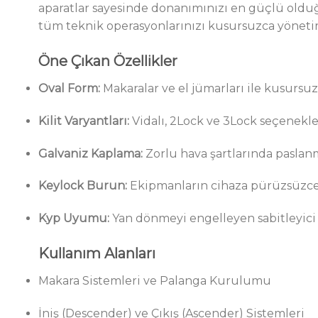
aparatlar sayesinde donanımınızı en güçlü olduğu
tüm teknik operasyonlarınızı kusursuzca yönetir
Öne Çıkan Özellikler
Oval Form:
Makaralar ve el jümarları ile kusursuz
Kilit Varyantları:
Vidalı, 2Lock ve 3Lock seçenekler
Galvaniz Kaplama:
Zorlu hava şartlarında paslanm
Keylock Burun:
Ekipmanların cihaza pürüzsüzce t
Kyp Uyumu:
Yan dönmeyi engelleyen sabitleyici b
Kullanım Alanları
Makara Sistemleri ve Palanga Kurulumu
İniş (Descender) ve Çıkış (Ascender) Sistemleri