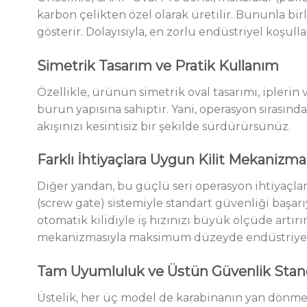
karbon çelikten özel olarak üretilir. Bununla bi
gösterir. Dolayısıyla, en zorlu endüstriyel koşull
Simetrik Tasarım ve Pratik Kullanım
Özellikle, ürünün simetrik oval tasarımı, ipleri
burun yapısına sahiptir. Yani, operasyon sırasında
akışınızı kesintisiz bir şekilde sürdürürsünüz.
Farklı İhtiyaçlara Uygun Kilit Mekanizmal
Diğer yandan, bu güçlü seri operasyon ihtiyaçları
(screw gate) sistemiyle standart güvenliği başarıy
otomatik kilidiyle iş hızınızı büyük ölçüde artır
mekanizmasıyla maksimum düzeyde endüstriyel 
Tam Uyumluluk ve Üstün Güvenlik Stand
Üstelik, her üç model de karabinanın yan dönmesi