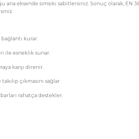
 ana eksende sımsıkı sabitlersiniz. Sonuç olarak, EN 36
siniz.
 bağlantı kurar.
i ile esneklik sunar.
aya karşı direnir.
akılıp çıkmasını sağlar.
arları rahatça destekler.