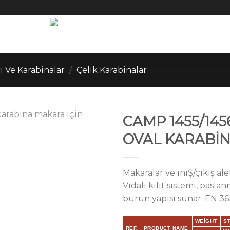
ı Ve Karabinalar
/
Çelik Karabinalar
CAMP 1455/145
OVAL KARABİ
Makaralar ve iniŞ/çıkış ale
Vidalı kilit sistemi, pas
burun yapısı sunar. EN 36
WEIGHT
ST
REF.
PRODUCT NAME