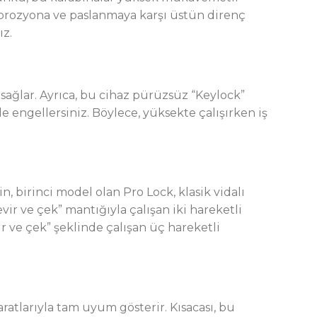
 korozyona ve paslanmaya karşı üstün direnç
ız.
sağlar. Ayrıca, bu cihaz pürüzsüz “Keylock”
le engellersiniz. Böylece, yüksekte çalışırken iş
, birinci model olan Pro Lock, klasik vidalı
vir ve çek” mantığıyla çalışan iki hareketli
ir ve çek” şeklinde çalışan üç hareketli
atlarıyla tam uyum gösterir. Kısacası, bu