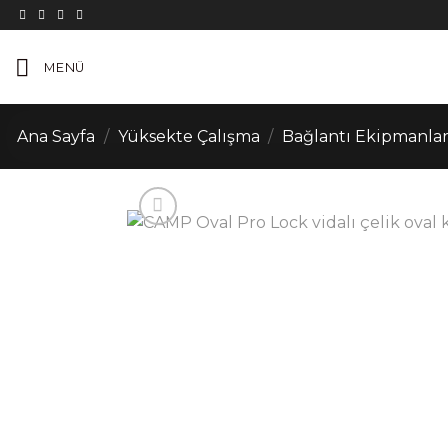
İçeriğe
atla
MENÜ
Ana Sayfa
/
Yüksekte Çalışma
/
Bağlantı Ekipmanlar