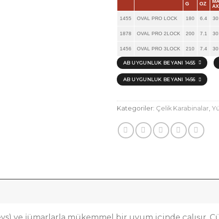
M
G
OZ
AX
1455
OVAL PRO LOCK
180
6.4
30
1878
OVAL PRO 2LOCK
200
7.1
30
1456
OVAL PRO 3LOCK
210
7.4
30
AB UYGUNLUK BEYANI 1455
AB UYGUNLUK BEYANI 1456
Kategoriler:
Çelik Karabinalar
,
Yü
leys) ve jümarlarla mükemmel bir uyum içinde çalışır.