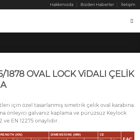
Hakkımızda
Bizden Haberler
İletişim
6/1878 OVAL LOCK ViDALI ÇELİK
NA
tleri için özel tasarlanmış simetrik çelik oval karabina.
lanma önleyici galvaniz kaplama ve pürüzsüz Keylock
2 ve EN 12275 onaylıdır.
RENGTH (KN)
DIMENSIONS (MM)
CE
EAC