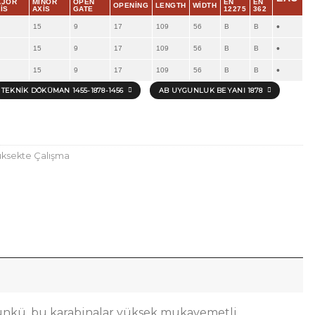
AJOR
MINOR
OPEN
EN
EN
OPENING
LENGTH
WIDTH
IS
AXIS
GATE
12275
362
•
15
9
17
109
56
B
B
•
15
9
17
109
56
B
B
•
15
9
17
109
56
B
B
TEKNIK DÖKÜMAN 1455-1878-1456
AB UYGUNLUK BEYANI 1878
ksekte Çalışma
 Çünkü, bu karabinalar yüksek mukavemetli