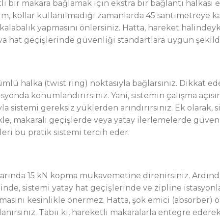
li bir makara bağlamak için ekstra bir bağlantı halkası ek
m, kollar kullanılmadığı zamanlarda 45 santimetreye kad
da kalabalık yapmasını önlersiniz. Hatta, hareket halin
ya hat geçişlerinde güvenliği standartlara uygun şekilde
 halka (twist ring) noktasıyla bağlarsınız. Dikkat ed
nda konumlandırırsınız. Yani, sistemin çalışma açısını
la sistemi gereksiz yüklerden arındırırsınız. Ek olara
kle, makaralı geçişlerde veya yatay ilerlemelerde güvenl
eri bu pratik sistemi tercih eder.
arında 15 kN kopma mukavemetine direnirsiniz. Ardından,
etinde, sistemi yatay hat geçişlerinde ve zipline istasyon
masını kesinlikle önermez. Hatta, şok emici (absorber) 
ırsınız. Tabii ki, hareketli makaralarla entegre ederek 