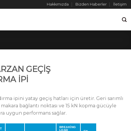
Hakkımızda
Bizden Haberler
İletişim
ARZAN GEÇİŞ
MA İPİ
a ipini yatay geçiş hatları için üretir. Geri sarımlı
i makara bağlantı noktası ve 15 kN kopma gücüyle
ara uygun performans sağlar.
BREAKİNG
T
LOAD