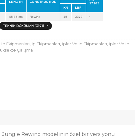
EN
LENGTH
CONSTRUCTİON
17109
KN
LBF
45-85 cm
Rewind
15
3372
•
TEKNIK DÖKÜMAN 139711
,
İp Ekipmanları
,
İp Ekipmanları
,
İpler Ve İp Ekipmanları
,
İpler Ve İp
üksekte Çalışma
 Jungle Rewind modelinin özel bir versiyonu