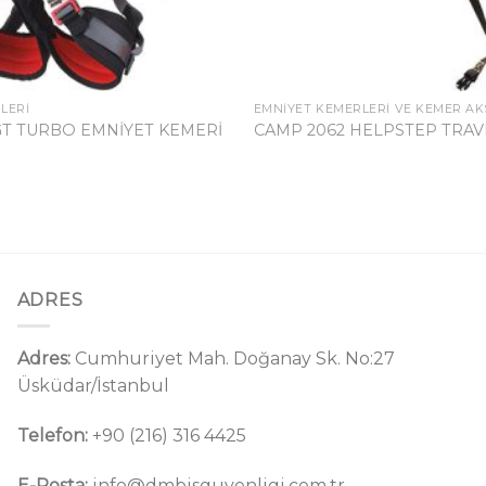
LERI
EMNIYET KEMERLERI VE KEMER AK
GT TURBO EMNİYET KEMERİ
CAMP 2062 HELPSTEP TRAV
ADRES
Adres:
Cumhuriyet Mah. Doğanay Sk. No:27
Üsküdar/İstanbul
Telefon:
+90 (216) 316 4425
E-Posta:
info@dmbisguvenligi.com.tr