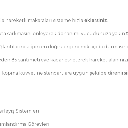
a hareketli makaraları sisteme hızla
eklersiniz
.
lukta sarkmasını önleyerek donanımı vücudunuza yakın
lantılarında ipin en doğru ergonomik açıda durmasın
eden 85 santimetreye kadar esneterek hareket alanınız
kN kopma kuvvetine standartlara uygun şekilde
direnirsi
erleyiş Sistemleri
umlandırma Görevleri