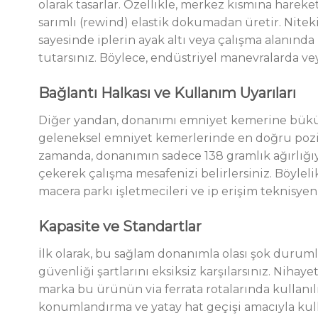
olarak tasarlar. Özellikle, merkez kısmına hareket
sarımlı (rewind) elastik dokumadan üretir. Niteki
sayesinde iplerin ayak altı veya çalışma alanın
tutarsınız. Böylece, endüstriyel manevralarda ve
Bağlantı Halkası ve Kullanım Uyarıları
Diğer yandan, donanımı emniyet kemerine bükümlü
geleneksel emniyet kemerlerinde en doğru pozisyo
zamanda, donanımın sadece 138 gramlık ağırlığıy
çekerek çalışma mesafenizi belirlersiniz. Böyleli
macera parkı işletmecileri ve ip erişim teknisyenl
Kapasite ve Standartlar
İlk olarak, bu sağlam donanımla olası şok duruml
güvenliği şartlarını eksiksiz karşılarsınız. Nihay
marka bu ürünün via ferrata rotalarında kullanıl
konumlandırma ve yatay hat geçişi amacıyla kullan