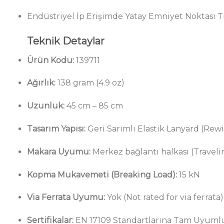
Endüstriyel İp Erişimde Yatay Emniyet Noktası Tr
Teknik Detaylar
Ürün Kodu:
139711
Ağırlık:
138 gram (4.9 oz)
Uzunluk:
45 cm – 85 cm
Tasarım Yapısı:
Geri Sarımlı Elastik Lanyard (Rew
Makara Uyumu:
Merkez bağlantı halkası (Travel
Kopma Mukavemeti (Breaking Load):
15 kN
Via Ferrata Uyumu:
Yok (Not rated for via ferrata)
Sertifikalar:
EN 17109 Standartlarına Tam Uyuml