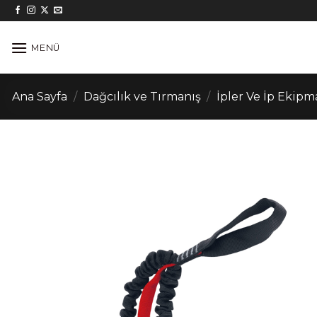
İçeriğe
atla
MENÜ
Ana Sayfa
/
Dağcılık ve Tırmanış
/
İpler Ve İp Ekipm