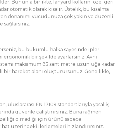
ler. Bununla birlikte, lanyard kollarını özel geri
ar otomatik olarak kısalır. Üstelik, bu kısalma
deyken donanımı vücudunuza çok yakın ve düzenli
 sağlarsınız.
erseniz, bu bükümlü halka sayesinde ipleri
 ergonomik bir şekilde ayarlarsınız. Aynı
k, sistemi maksimum 85 santimetre uzunluğa kadar
i bir hareket alanı oluşturursunuz. Genellikle,
 uluslararası EN 17109 standartlarıyla yasal iş
larında güvenle çalıştırırsınız. Buna rağmen,
özelliği olmadığı için ürünü sadece
hat üzerindeki ilerlemeleri hızlandırırsınız.