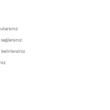
tutarsınız
.
ı
sağlarsınız
.
ı
belirlersiniz
.
niz
.