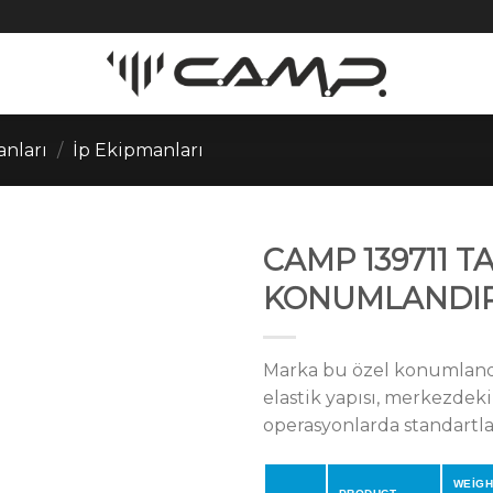
anları
/
İp Ekipmanları
CAMP 139711 T
KONUMLANDIR
Marka bu özel konumlandırm
elastik yapısı, merkezdek
operasyonlarda standartl
WEİGH