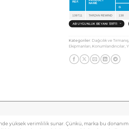
PRODUCT
REF.
NAME
G
139711
TARZAN REWIND
138
AB UYGUNLUK BEYANI 139711
Kategoriler:
Dağcılık ve Tırmanış
Ekipmanları
,
Konumlandırıcılar
,
Y
nde yüksek verimlilik sunar. Çünkü, marka bu donanımı