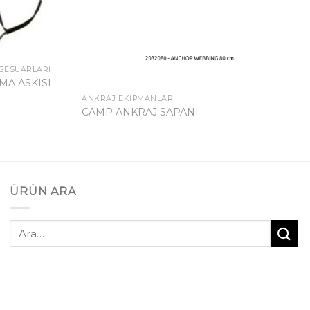
SESUARLARI
MA ASKISI
ANKRAJ EKIPMANLARI
CAMP ANKRAJ SAPANI
ÜRÜN ARA
Ara: