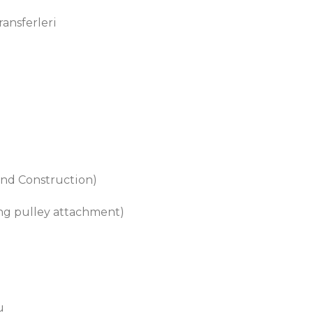
ansferleri
ind Construction)
ing pulley attachment)
u