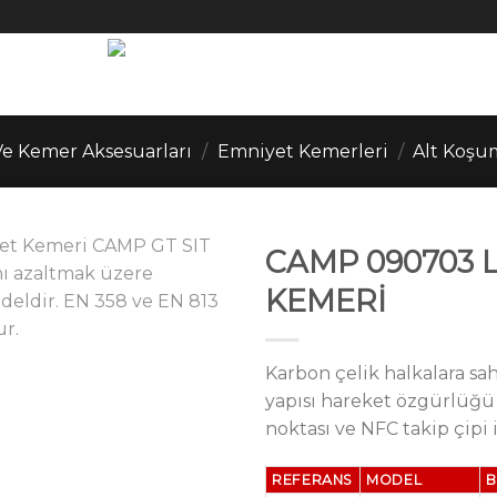
e Kemer Aksesuarları
/
Emniyet Kemerleri
/
Alt Koşu
CAMP 090703 
KEMERİ
Karbon çelik halkalara sah
yapısı hareket özgürlüğü s
noktası ve NFC takip çipi i
REFERANS
MODEL
B