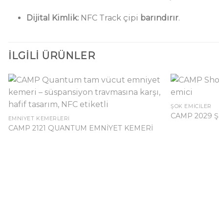
Dijital Kimlik:
NFC Track çipi
barındırır
.
İLGILI ÜRÜNLER
ŞOK EMICILER
CAMP 2029 Ş
EMNIYET KEMERLERI
CAMP 2121 QUANTUM EMNİYET KEMERİ