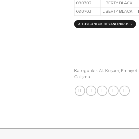
090703
LIBERTY BLACK
090703
LIBERTY BLACK
AB UYGUNLUK BEYANI 090703
Kategoriler:
Alt Koşum
,
Emniyet 
Çalışma