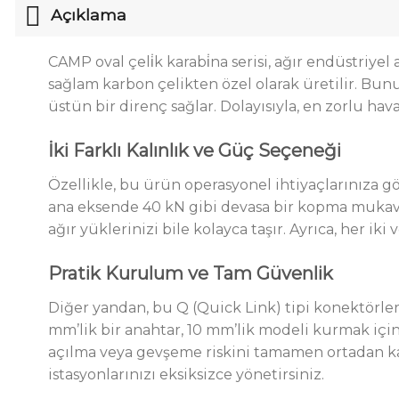
Açıklama
CAMP oval çeli̇k karabi̇na serisi, ağır endüstri
sağlam karbon çelikten özel olarak üretilir.
Bunun
üstün bir direnç
sağlar
.
Dolayısıyla, en zorlu hava
İki Farklı Kalınlık ve Güç Seçeneği
Özellikle, bu ürün operasyonel ihtiyaçlarınıza g
ana eksende 40 kN gibi devasa bir kopma mukavem
ağır yüklerinizi bile kolayca taşır. Ayrıca, her ik
Pratik Kurulum ve Tam Güvenlik
Diğer yandan, bu Q (Quick Link) tipi konektörleri
mm’lik bir anahtar, 10 mm’lik modeli kurmak için
açılma veya gevşeme riskini tamamen ortadan kald
istasyonlarınızı eksiksizce yönetirsiniz.