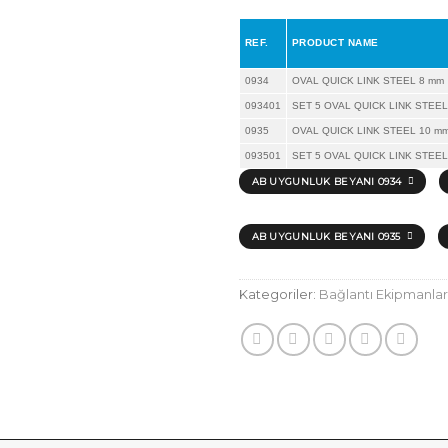
REF.
PRODUCT NAME
0934
OVAL QUICK LINK STEEL 8 mm
093401
SET 5 OVAL QUICK LINK STEEL
0935
OVAL QUICK LINK STEEL 10 m
093501
SET 5 OVAL QUICK LINK STEEL
AB UYGUNLUK BEYANI 0934
AB UYGUNLUK BEYANI 0935
Kategoriler:
Bağlantı Ekipmanlar