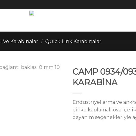
ı Ve Karabinalar
/
Quick Link Karabinalar
CAMP 0934/093
KARABİNA
Endüstriyel arma ve ankra
çinko kaplamalı oval çelik
dayanım seçenekleriyle ağı