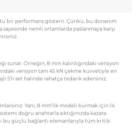
nüstü bir performans gösterir. Çünkü, bu donanım
ma sayesinde nemli ortamlarda paslanmaya karşı
ırsınız.
eği sunar. Örneğin, 8 mm kalınlığındaki versiyon
ğındaki versiyon tam 45 kN çekme kuvvetiyle en
lı 5’li set halinde rahatça tedarik edersiniz.
mlarsınız.
Yani
, 8 mm’lik modeli kurmak için 14
 sistemi doğru anahtarla sıktığınızda kazara
lı bu güçlü bağlantı elemanlarıyla tüm kritik