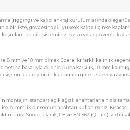
yel arma (rigging) ve kalıcı ankraj kurulumlarında olağa
la birlikte
, gövdesindeki yüksek kaliteli çinko kapla
 koşullarında bile sisteminizi uzun yıllar güvenle kullan
öre 8 mm ve 10 mm olmak üzere iki farklı kalınlık seçen
etine başarıyla direnir. Buna karşılık, 10 mm kalınlı
i versiyonu da projenizin kapsamına göre tekli veya avantaj
n montajını standart açık ağızlı anahtarlarla hızla tama
 ise 17 mm’lik bir somun anahtarı
kullanırsınız
.
Kısacası,
ırırsınız. Sonuç olarak, CE ve EN 362 (Q Tipi) sertifika