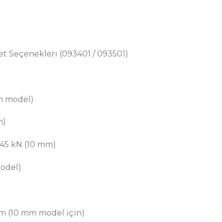
et Seçenekleri (093401 / 093501)
m model)
m)
 45 kN (10 mm)
model)
m (10 mm model için)