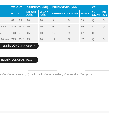
WEIGHT
STRENGTH (KN)
DIMENSIONS (MM)
CE
MAJOR
MINOR
EN
EN
G
OZ
OPENING
LENGTH
WIDTH
AXIS
AXIS
12275
362
81
2.9
40
10
9
74
39
Q
Q
 8 mm
405
14.3
40
10
9
74
39
Q
Q
m
143
5.0
45
10
12
89
47
Q
Q
 10 mm
715
25.2
45
10
12
89
47
Q
Q
TEKNIK DÖKÜMAN 0934
TEKNIK DÖKÜMAN 0935
ı Ve Karabinalar
,
Quick Link Karabinalar
,
Yüksekte Çalışma