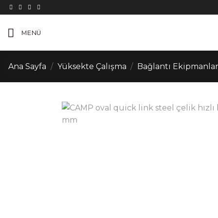
İçeriğe
atla
MENÜ
Ana Sayfa
/
Yüksekte Çalışma
/
Bağlantı Ekipmanlar