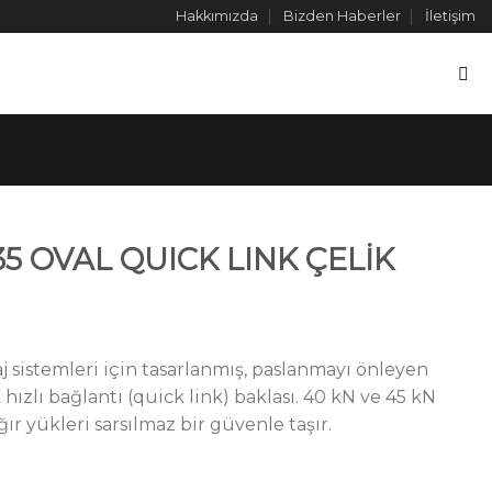
Hakkımızda
Bizden Haberler
İletişim
5 OVAL QUICK LINK ÇELİK
j sistemleri için tasarlanmış, paslanmayı önleyen
 hızlı bağlantı (quick link) baklası. 40 kN ve 45 kN
r yükleri sarsılmaz bir güvenle taşır.