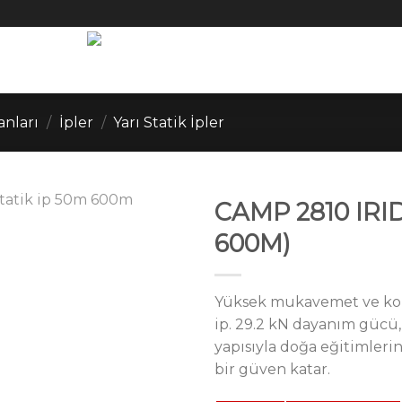
anları
/
İpler
/
Yarı Statik İpler
CAMP 2810 IRID
600M)
Yüksek mukavemet ve kola
ip. 29.2 kN dayanım gücü, 
yapısıyla doğa eğitimleri
bir güven katar.