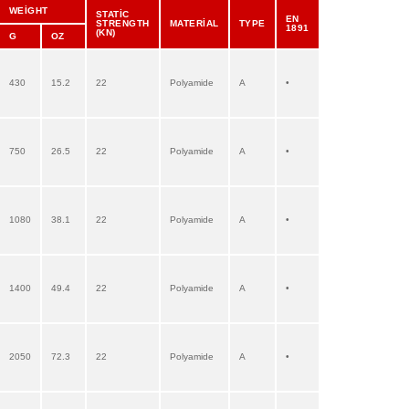
WEİGHT
STATİC
EN
STRENGTH
MATERİAL
TYPE
1891
(KN)
G
OZ
430
15.2
22
Polyamide
A
•
750
26.5
22
Polyamide
A
•
1080
38.1
22
Polyamide
A
•
1400
49.4
22
Polyamide
A
•
2050
72.3
22
Polyamide
A
•