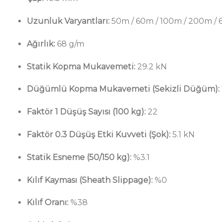
Uzunluk Varyantları:
50m / 60m / 100m / 200m /
Ağırlık:
68 g/m
Statik Kopma Mukavemeti:
29.2 kN
Düğümlü Kopma Mukavemeti (Sekizli Düğüm):
Faktör 1 Düşüş Sayısı (100 kg):
22
Faktör 0.3 Düşüş Etki Kuvveti (Şok):
5.1 kN
Statik Esneme (50/150 kg):
%3.1
Kılıf Kayması (Sheath Slippage):
%0
Kılıf Oranı:
%38