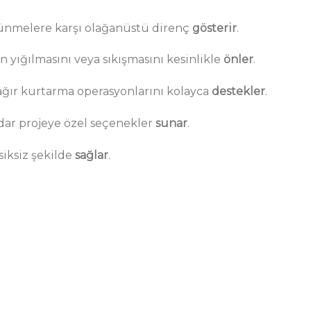
ürtünmelere karşı olağanüstü direnç
gösterir
.
n yığılmasını veya sıkışmasını kesinlikle
önler
.
ğır kurtarma operasyonlarını kolayca
destekler
.
ar projeye özel seçenekler
sunar
.
siksiz şekilde
sağlar
.