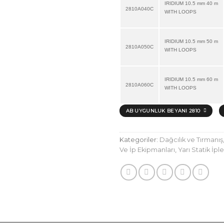
IRIDIUM 10.5 mm 40 m
2810A040C
WITH LOOPS
IRIDIUM 10.5 mm 50 m
2810A050C
WITH LOOPS
IRIDIUM 10.5 mm 60 m
2810A060C
WITH LOOPS
AB UYGUNLUK BEYANI 2810
Kategoriler:
Dağcılık ve Tırmanış
Ve İp Ekipmanları
,
Yarı Statik İple