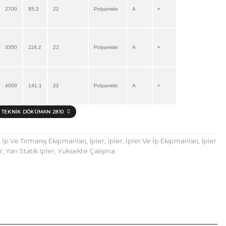
2700
95.2
22
Polyamide
A
•
3350
118.2
22
Polyamide
A
•
4000
141.1
22
Polyamide
A
•
TEKNIK DÖKÜMAN 2810
,
İp Ve Tırmanış Ekipmanları
,
İpler
,
İpler
,
İpler Ve İp Ekipmanları
,
İpler
r
,
Yarı Statik İpler
,
Yüksekte Çalışma