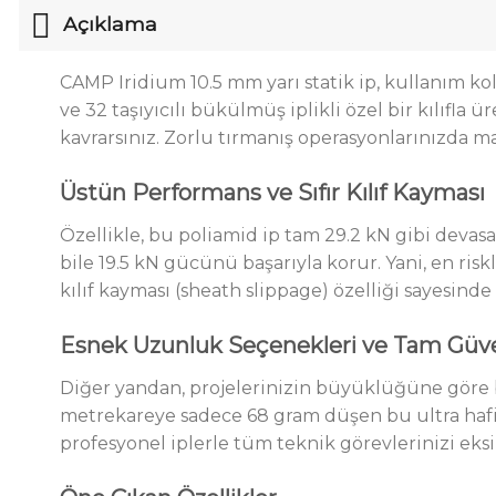
Açıklama
CAMP Iridium 10.5 mm yarı statik ip, kullanım 
ve 32 taşıyıcılı bükülmüş iplikli özel bir kılıfla
kavrarsınız. Zorlu tırmanış operasyonlarınızda 
Üstün Performans ve Sıfır Kılıf Kayması
Özellikle
, bu poliamid ip tam 29.2 kN gibi deva
bile 19.5 kN gücünü başarıyla
korur
.
Yani, en ris
kılıf kayması (sheath slippage) özelliği sayesind
Esnek Uzunluk Seçenekleri ve Tam Güve
Diğer yandan, projelerinizin büyüklüğüne göre bu
metrekareye sadece 68 gram düşen bu ultra hafif 
profesyonel iplerle tüm teknik görevlerinizi eksi