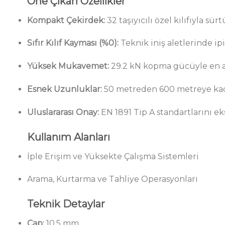
Öne Çıkan Özellikler
Kompakt Çekirdek:
32 taşıyıcılı özel kılıfıyla s
Sıfır Kılıf Kayması (%0):
Teknik iniş aletlerinde ipi
Yüksek Mukavemet:
29.2 kN kopma gücüyle en a
Esnek Uzunluklar:
50 metreden 600 metreye kad
Uluslararası Onay:
EN 1891 Tip A standartlarını ek
Kullanım Alanları
İple Erişim ve Yüksekte Çalışma Sistemleri
Arama, Kurtarma ve Tahliye Operasyonları
Teknik Detaylar
Çap:
10.5 mm