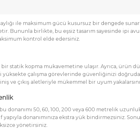
kolaylığı ile maksimum gücü kusursuz bir dengede sun
 üretir. Bununla birlikte, bu eşsiz tasarım sayesinde ipi 
maksimum kontrol elde edersiniz.
sa bir statik kopma mukavemetine
ulaşır
.
Ayrıca
, ürün d
kli yüksekte çalışma görevlerinde güvenliğinizi doğruda
e iniş ve çıkış aletleriyle mükemmel bir uyum yakalarsını
nlik
 donanımı 50, 60, 100, 200 veya 600 metrelik uzunluk var
yapıyla donanımınıza ekstra yük bindirmezsiniz. Sonuç o
ksizce yönetirsiniz.