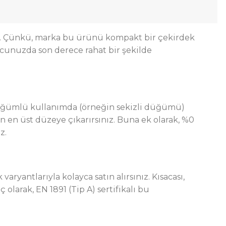
ar. Çünkü, marka bu ürünü kompakt bir çekirdek
avucunuzda son derece rahat bir şekilde
üğümlü kullanımda (örneğin sekizli düğümü)
n en üst düzeye çıkarırsınız. Buna ek olarak, %0
z.
yantlarıyla kolayca satın alırsınız. Kısacası,
larak, EN 1891 (Tip A) sertifikalı bu