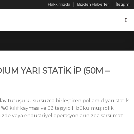
Hakkımızda
Bizden Haberler
İletişim
IUM YARI STATİK İP (50M –
y tutuşu kusursuzca birleştiren poliamid yarı statik
%0 kılıf kayması ve 32 taşıyıcılı bükülmüş iplik
nizde veya endüstriyel operasyonlarınızda sarsılmaz