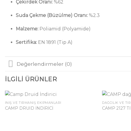
Çekirdek Oranı:
%62
Suda Çekme (Büzülme) Oranı:
%2.3
Malzeme:
Poliamid (Polyamide)
Sertifika:
EN 1891 (Tip A)
Değerlendirmeler (0)
İLGILI ÜRÜNLER
İNIŞ VE TIRMANIŞ EKIPMANLARI
DAĞCILIK VE TI
CAMP DRUID İNDİRİCİ
CAMP 2127 T